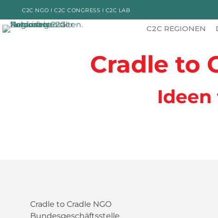
C2C NGO I
C2C CONGRESS I
C2C LAB
C2C REGIONEN
Cradle to
Ideen
Cradle to Cradle NGO
Bundesgeschäftsstelle