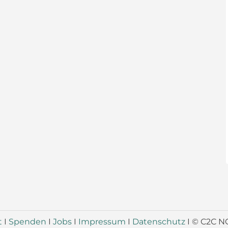
t
I
Spenden
I
Jobs
I
Impressum
I
Datenschutz
I © C2C N