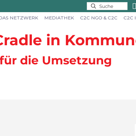
DAS NETZWERK
MEDIATHEK
C2C NGO & C2C
C2C 
 Cradle in Kommu
 für die Umsetzung