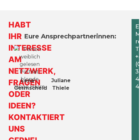
HABT
E
M
IHR
Eure Ansprechpartnerinnen:
r
INTERESSE
T
+
AM
(
NETZWERK,
3
4
Lena
Juliane
FRAGEN
4
Germscheid
Thiele
ODER
IDEEN?
KONTAKTIERT
UNS