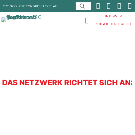
C2C NGO I
C2C CONGRESS I
C2C LAB
INTERNER
MITGLIEDERBEREICH
DAS NETZWERK RICHTET SICH AN: