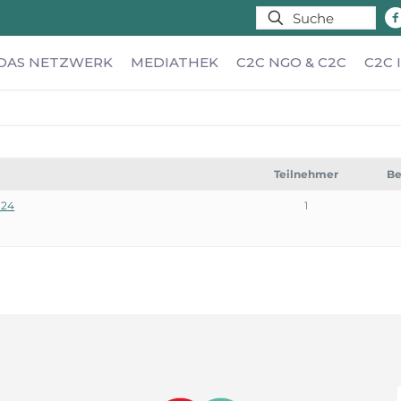
DAS NETZWERK
MEDIATHEK
C2C NGO & C2C
C2C 
Teilnehmer
Be
.24
1