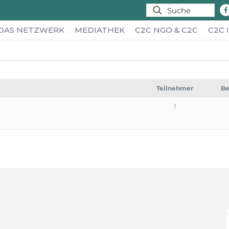
DAS NETZWERK
MEDIATHEK
C2C NGO & C2C
C2C 
Teilnehmer
Be
1