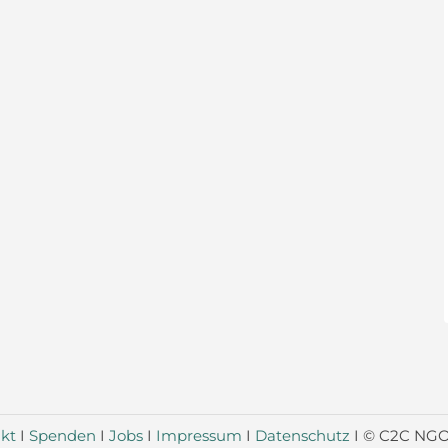
kt
I
Spenden
I
Jobs
I
Impressum
I
Datenschutz
I © C2C NGO