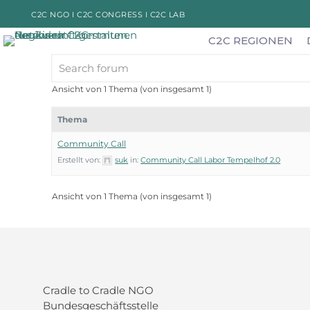
C2C NGO I
C2C CONGRESS I
C2C LAB
C2C REGIONEN
Ansicht von 1 Thema (von insgesamt 1)
Thema
Community Call
Erstellt von:
suk
in:
Community Call Labor Tempelhof 2.0
Ansicht von 1 Thema (von insgesamt 1)
Cradle to Cradle NGO
Bundesgeschäftsstelle