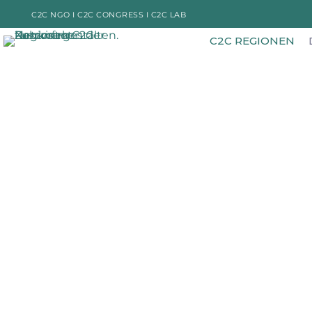
C2C NGO I
C2C CONGRESS I
C2C LAB
C2C REGIONEN